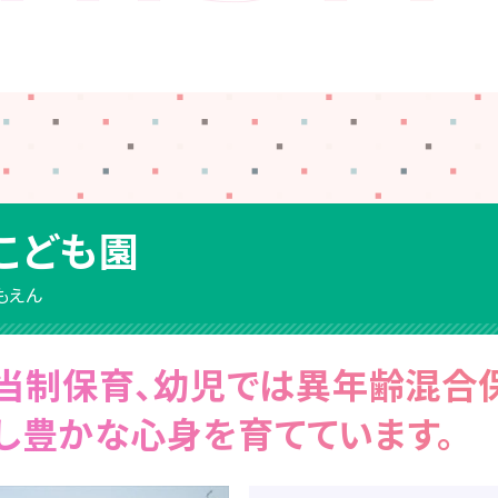
こども園
もえん
当制保育、幼児では異年齢混合
し豊かな心身を育てています。