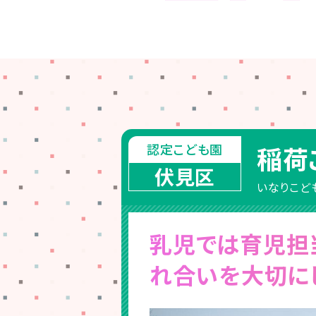
認定こども園
稲荷
伏見区
いなりこど
乳児では育児担
れ合いを大切に