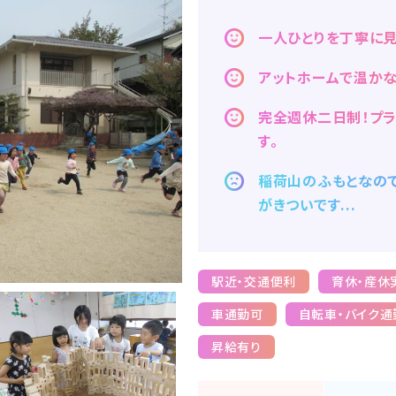
一人ひとりを丁寧に見
アットホームで温か
完全週休二日制！プ
す。
稲荷山のふもとなの
がきついです...
駅近・交通便利
育休・産休
車通勤可
自転車・バイク通
昇給有り