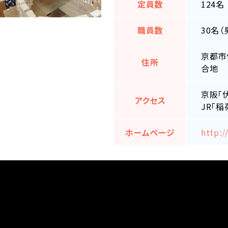
定員数
124名
職員数
30名（
京都市
住所
合地
京阪「
アクセス
JR「
ホームページ
http:/