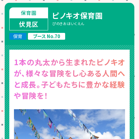
保育園
ピノキオ保育園
伏見区
ぴのきおほいくえん
保育
ブース No.70
1本の丸太から生まれたピノキオ
が、様々な冒険をし心ある人間へ
と成長。子どもたちに豊かな経験
や冒険を！