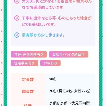
大丈夫、何とかなる！を合言葉に職員みん
なで切磋琢磨しています。
丁寧に出汁をとる等、心のこもった給食が
とても美味しいです。
最寄駅から少し歩きます。
育休・産休実績有り
自転車・バイク通勤可
住宅手当有り
昇給有り
90名
定員数
26名（男性4名、女性22名）
職員数
京都府京都市伏見区納所
住所